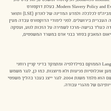
אוקספורד. עמיתת מחקר ב- Modern Slavery Policy and Evidence Centre. בעלת דוקטורט
מאוניברסיטת קנט, תואר שני בזכויות אדם מביה”ס לכלכלה ולמדע המדינה של לונדון (LSE) ותואר
 העברית בירושלים. לפני לימודי הדוקטורט עבדה מעין
דה כעו”ד בגישה-מרכז לשמירה על הזכות לנוע, ועסקה
יאום המאבק בסחר בבני אדם במשרד המשפטים,
לנגר הוא שותף במשרד Langer Grogan & Diver הממוקם בפילדלפיה ומתמקד בדיני קניין רוחני
ן אוכלוסיות פגיעות ולא מיוצגות. כמו כן, לנגר משמש
כמרצה מן החוץ באוניברסיטת פנסילבניה, שם הוא מלמד משנת 2004. לנגר ייצג בעבר בהליך משפטי
יותיהם של מהגרי עבודה.