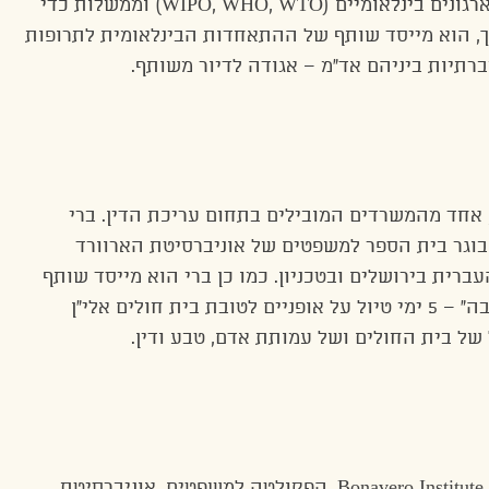
וחברות אחרות), איגודי תעשייה, עמותות, ארגונים בינלאומיים (WIPO, WHO, WTO) וממשלות כדי
לכך, הוא מייסד שותף של ההתאחדות הבינלאומית לתרופות
, אחד מהמשרדים המובילים בתחום עריכת הדין. ברי
 בוגר בית הספר למשפטים של אוניברסיטת הארוורד
רית בירושלים ובטכניון. כמו כן ברי הוא מייסד שותף
של אירוע ההתרמה השנתי “גלגלים של אהבה” – 5 ימי טיול על אופניים לטובת בית חולים אלי”ן
 של בית החולים ושל עמותת אדם, טבע ודין.
עמיתת פוסט-דוקטורט ב-Bonavero Institute of Human Rights, הפקולטה למשפטים, אוניברסיטת