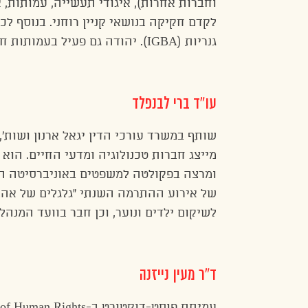
לקדם חקיקה בנושאי קניין רוחני. בנוסף 
גנריות (IGBA). יהודה גם פעיל בעמותות חברתיות ביניהם אד”מ – אגודה לדיור משותף.
עו”ד ברי לבנפלד
שותף במשרד עורכי הדין יגאל ארנון ושות’
מייצג חברות טכנולוגיה ומדעי החיים. הוא
ומרצה בפקולטה למשפטים באוניברסיטה העב
לשיקום ילדים ונוער, וכן חבר בוועד המנהל
ד”ר מעין נייזנה