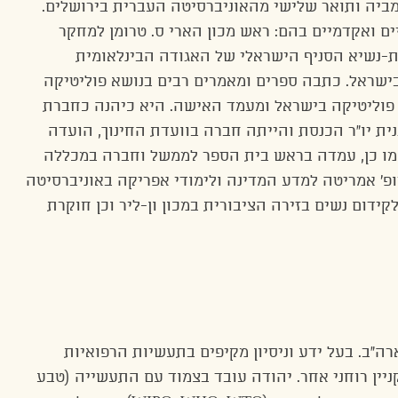
מביה ותואר שלישי מהאוניברסיטה העברית בירושלים.
ים ואקדמיים בהם: ראש מכון הארי ס. טרומן למחקר
ת-נשיא הסניף הישראלי של האגודה הבינלאומית
ישראל. כתבה ספרים ומאמרים רבים בנושא פוליטיקה
 פוליטיקה בישראל ומעמד האישה. היא כיהנה כחברת
נסות 13-15, מונתה לסגנית יו”ר הכנסת והייתה חברה בוועדת החינוך, הועדה
כמו כן, עמדה בראש בית הספר לממשל וחברה במכללה
ופ’ אמריטה למדע המדינה ולימודי אפריקה באוניברסיטה
דום נשים בזירה הציבורית במכון ון-ליר וכן חוקרת
ה”ב. בעל ידע וניסיון מקיפים בתעשיות הרפואיות
קניין רוחני אחר. יהודה עובד בצמוד עם התעשייה (טבע