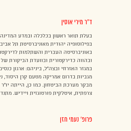
ד”ר מירי אוסין
בעלת תואר ראשון בכלכלה ובמדע המדינה 
בפילוסופיה יהודית מאוניברסיטת תל אביב
באוניברסיטה העברית והשתלמות לדירקטורי
ובהווה כדירקטורית ובוועדת הביקורת של 
במגזר האזרחי ובצה”ל, ביניהם: ארגון כנסי
מגביות בדרום אמריקה מטעם קרן היסוד, נ
מבקר מערכת הביטחון. כמו כן, הייתה יו”ר 
צרפתית, איטלקית פורטוגזית ויידיש. מתנ
פרופ’ נעמי חזן