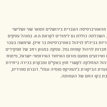
מהאוניברסיטה העברית בירושלים ותואר שני ושלישי
. השכלתה כוללת גם לימודים לקראת מ.א. במנהל עסקים
ות בביה”ס לניהול באוניברסיטת בר אילן. שימשה בעבר
חברות לניהול קופות גמל. עסקה במגוון רחב של תפקידים
ם ואירועים מטעם פורום האיחוד האירופאי-ישראל, פיתוח
יהול המחלקה לקשרי חוץ באקי”ם ומבקרת בכירה ביחידת
ועדת הביקורת ב”הפניקס פנסיה וגמל”. דוברת ספרדית,
דבת בקו החם של העמותה.