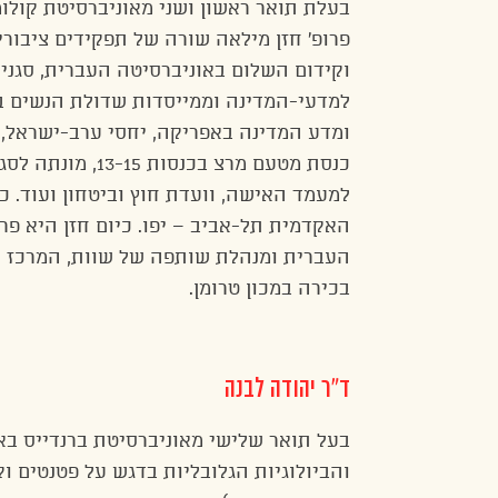
בעלת תואר ראשון ושני מאוניברסיטת קולו
פרופ’ חזן מילאה שורה של תפקידים ציבורי
וקידום השלום באוניברסיטה העברית, סגני
למדעי-המדינה וממייסדות שדולת הנשים ב
ומדע המדינה באפריקה, יחסי ערב-ישראל,
כנסת מטעם מרצ בכ
למעמד האישה, וועדת חוץ וביטחון ועוד. 
האקדמית תל-אביב – יפו. כיום חזן היא פר
העברית ומנהלת שותפה של שוות, המרכז לקי
בכירה במכון טרומן.
ד”ר יהודה לבנה
בעל תואר שלישי מאוניברסיטת ברנדייס באר
והביולוגיות הגלובליות בדגש על פטנטים ו