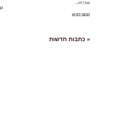
שברחו...
המ
המשך לקרוא
« כתבות חדשות