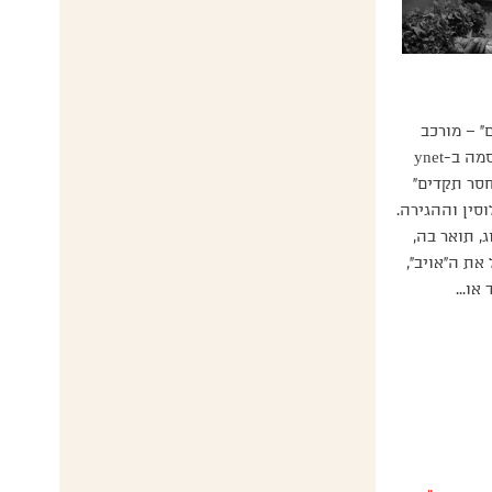
” – מורכב
משקרים ב-2/7/22 התפרסמה ב-ynet
חסר תקדים”
סין וההגירה.
 תואר בה,
ת ה”אויב”,
או...