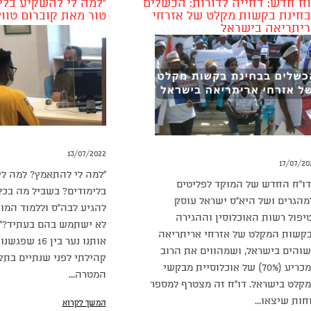
ח חדש: דחייה לדורות: הכשלים
״למה לי להשקיע בלימ
חינת בקשות מקלט של אזרחי
טור מאת קוברום טוו
יתריאה בישראל
13/07/2022
17/07/20
“למה לי להתאמץ? למה ל
ו”ח החדש של המוקד לפליטים
בלימודים? בשביל מה בכלל
מהגרים ושל היא”ס ישראל עוסק
להגיע לבה”ס וללמוד המון
יפול רשות האוכלוסין וההגירה
לא ישתמש בהם בעתיד?” 
קשות המקלט של אזרחי אריתריאה
אותנו נער בין 
והים בישראל, ושמהווים את הרוב
קהילתי לפני שנתיים בתק
המכריע (70%) של אוכלוסיית מבקשי
המטרה...
קלט בישראל. דו”ח זה מצטרף למספר
חות שיצאו...
המשך לקרוא