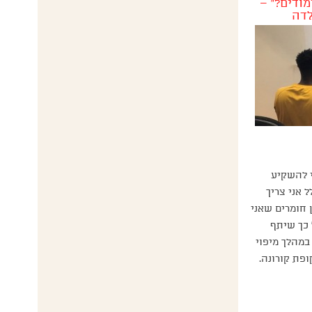
ודים?״ –
לדה
י להשקיע
 אני צריך
 חומרים שאני
כך שיתף
16 שפגשנו במהלך מיפוי
ופת קורונה.