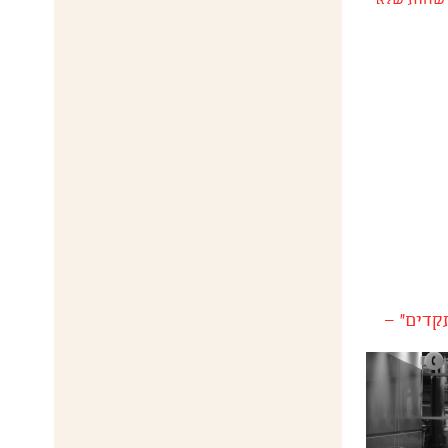
ו שהות שלא
קדים” –