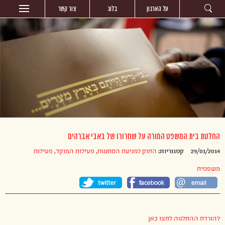
על הארגון
בלוג
צור קשר
החלטת בית המשפט המורה על שחרורו של באבי אברהים
29/01/2014
קטגוריות:
החוק למניעת הסתננות
,
פעילות המוקד
,
פעילות
משפטית
להורדת ההחלטה לחצו כאן