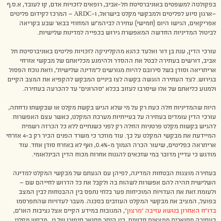
בפקולטה למשפטים באוניברסיטת תל-אביב, רופאים לזכויות אדם, קו לעובד, א.ס.ף
–ארגון סיוע לפליטים ולמבקשי מקלט בישראל, ו-ARDC – המרכז לקידום פליטים
אפריקאים, הגישו היום (חמישי) עתירה לביהמ”ש המחוזי בבאר שבע בקריאה
לביטול המדיניות החדשה המאפשרת גירוש בכפייה למדינות שלישיות.
עורכי הדין, ענת בן דור ואלעד כהנא מהקליניקה לזכויות פליטים באוניברסיטת תל
אביב, דורשים בעתירה לבטל את ההסדר ולהימנע מכליאתם של מבקשי אזרחי
אריתריאה וסודן בשל סירובם להיות מגורשים ל”מדינה שלישית”, וזאת נוכח הפסול
בגירוש. לצד העתירה הוגשה בקשה לצו ביניים המבקש להקפיא את המצב הקיים
ולמנוע כליאתם של אלו שיסרבו לעזוב בכלא “סהרונים” עד להכרעה בעתירה.
היות שהמדיניות חלה כעת רק על מי שלא הגיש בקשת מקלט או שבקשתו נדחתה,
עורכי הדין עומדים בעתירה על בעייתיות מערכת המקלט, כאשר עצם האפשרות
להגיש בקשות מקלט פרטניות החלה רק לפני כשנתיים ללא כל הכרזה רשמית
המיידעת את מבקשי המקלט על כך. עוד מוזכר כי משרד הפנים הכיר רק ב-4 אזרחי
אריתראה כפליטים, שיעור הכרה הנמוך מ-0.4%, ואף לא באזרח סודן אחד. עוד
מודגש כי עדיין מדובר במי שזכאים להגנות אחרות מכוח הדין הבינלאומי.
בעתירה מוצגות הבטחות המדינה, לפיהן עם הגעתם של מבקשי המקלט למדינה
השלישית תהיה להם אפשרות לשהות בה ולקבל את כל הדרוש לחייהם שם –
ולעומת זאת את העדויות המוכיחות פער בלתי נתפס בין ההבטחות לבין המצב
בפועל, המציב את מבקשי המקלט העוזבים בסכנה. מעבר לעדויות שהתפרסמו
בדו”ח האחרון בנושא עזיבה “מרצון”
, המגובות במידע הקיים אצל נציבות האו”ם,
בעתירה מתוארים ממצאים חדשים. בין היתר מתואר סיפורו של ט., מבקש מקלט