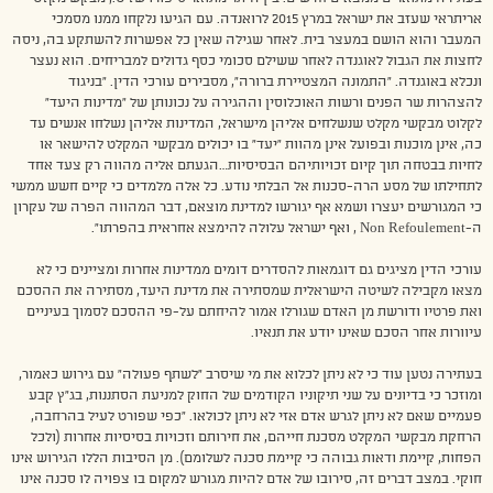
אריתראי שעזב את ישראל במרץ 2015 לרואנדה. עם הגיעו נלקחו ממנו מסמכי
המעבר והוא הושם במעצר בית. לאחר שגילה שאין כל אפשרות להשתקע בה, ניסה
לחצות את הגבול לאוגנדה לאחר ששילם סכומי כסף גדולים למבריחים. הוא נעצר
ונכלא באוגנדה. “התמונה המצטיירת ברורה”, מסבירים עורכי הדין. “בניגוד
להצהרות שר הפנים ורשות האוכלוסין וההגירה על נכונותן של “מדינות היעד”
לקלוט מבקשי מקלט שנשלחים אליהן מישראל, המדינות אליהן נשלחו אנשים עד
כה, אינן מוכנות ובפועל אינן מהוות “יעד” בו יכולים מבקשי המקלט להישאר או
לחיות בבטחה תוך קיום זכויותיהם הבסיסיות…הגעתם אליה מהווה רק צעד אחד
לתחילתו של מסע הרה-סכנות אל הבלתי נודע. כל אלה מלמדים כי קיים חשש ממשי
כי המגורשים יעצרו ושמא אף יגורשו למדינת מוצאם, דבר המהווה הפרה של עקרון
ה-Non Refoulement , ואף ישראל עלולה להימצא אחראית בהפרתו”.
עורכי הדין מציגים גם דוגמאות להסדרים דומים ממדינות אחרות ומציינים כי לא
מצאו מקבילה לשיטה הישראלית שמסתירה את מדינת היעד, מסתירה את ההסכם
ואת פרטיו ודורשת מן האדם שגורלו אמור להיחתם על-פי ההסכם לסמוך בעיניים
עיוורות אחר הסכם שאינו יודע את תנאיו.
בעתירה נטען עוד כי לא ניתן לכלוא את מי שיסרב “לשתף פעולה” עם גירוש כאמור,
ומוזכר כי בדיונים על שני תיקוניו הקודמים של החוק למניעת הסתננות, בג”ץ קבע
פעמיים שאם לא ניתן לגרש אדם אזי לא ניתן לכולאו. “כפי שפורט לעיל בהרחבה,
הרחקת מבקשי המקלט מסכנת חייהם, את חירותם וזכויות בסיסיות אחרות (ולכל
הפחות, קיימת ודאות גבוהה כי קיימת סכנה לשלומם). מן הסיבות הללו הגירוש אינו
חוקי. במצב דברים זה, סירובו של אדם להיות מגורש למקום בו צפויה לו סכנה אינו