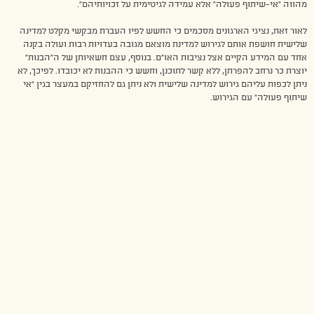
מהווה “אי-שיתוף פעולה” אלא עמידה לגיטימית על זכויותיהם”.
לאור זאת, נציגי הארגונים מסכמים כי החשש לפיו העברת מבקשי מקלט למדינה
שלישית חושפת אותם לגירוש למדינת מוצאם מגובה בעדויות רבות ועולה בקנה
אחד עם המידע הקיים אצל נציבות האו”ם. בנוסף, עצם חשאיותן של ה”הבנות”
יוצרת כר נרחב להפרתן, ללא קשר לתוכנן, וחשש כי ההבנות לא יכובדו. לפיכך, לא
ניתן לכפות עליהם גירוש למדינה שלישית ולא ניתן גם להחזיקם במעצר בגין “אי
שיתוף פעולה” עם הגירוש.