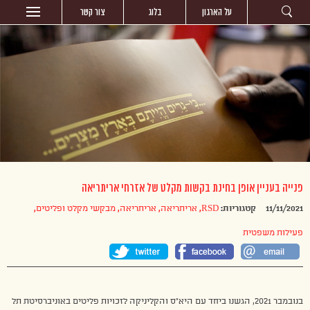
על הארגון
בלוג
צור קשר
פנייה בעניין אופן בחינת בקשות מקלט של אזרחי אריתריאה
11/11/2021
קטגוריות:
RSD
,
אריתריאה
,
אריתריאה
,
מבקשי מקלט ופליטים
,
פעילות משפטית
בנובמבר 2021, הגשנו ביחד עם היא”ס והקליניקה לזכויות פליטים באוניברסיטת תל