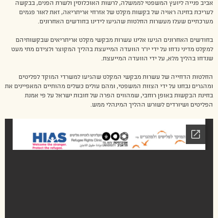
אביב פנייה ליועץ המשפטי לממשלה, לרשות האוכלוסין ולשרת הפנים, בבקשה
לעריכת בחינה ראויה של בקשות מקלט של אזרחי אריתריאה, זאת לאור פגמים
מערכתיים שעלו מעשרות החלטות שהגיעו לידינו בחודשים האחרונים.
בחודשים האחרונים הגיעו אלינו עשרות מבקשי מקלט אריתריאים שבקשותיהם
למקלט מדיני נדחו על ידי יו”ר הוועדה המייעצת בהליך המקוצר ולצידם מתי מעט
שנדחו בהליך מלא, על ידי הוועדה המייעצת.
החלטות הדחייה של עשרות מבקשי המקלט שהגיעו למשרדי המוקד לפליטים
ומהגרים נבחנו על ידי הצוות המשפטי, ומהם עולים כשלים מהותיים המאפיינים את
בחינת הבקשות באופן רוחבי, שמהווים הפרה של חובות ישראל על פי אמנת
הפליטים ושיורדים לשורש ההליך המינהלי ממש.