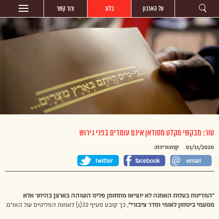
על הארגון
בלוג
צור קשר
טור: מבקשי מקלט מסודאן אינם עומדים בפני גירוש
01/11/2020
קטגוריות:
“המדינות בעלות האמנה לא יוציאו מתחומן פליט השוהה בארצן בהיתר אלא
מטעמי ביטחון לאומי וסדר ציבורי”
, כך קובע סעיף 32(1) לאמנת הפליטים של האו”ם.