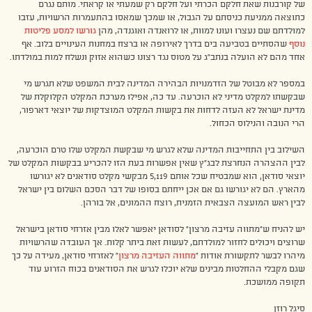
של קורבנות שאת חלקם הכרתי ועל חלקם רק שמעתי או קראתי. מותם נגרם
כתוצאה ממניעת כניסתם על הגבול, או שמכך שמאסו בהתעמרות הרשויות, עזבו
למולדתם שם נעצרו ועונו למוות, או לרואנדה ואוגנדה, מהן
גורשו למסע פליטות
נוסף
שהסתיים בטביעה בים בדרך לאירופה או ברצח במחנות העינויים בלוב. אף
אחד מהם לא הועלה בנתב”ג על מטוס נגד רצונו כשהוא אזוק ונשלח למות במולדתו.
במספר לא מבוטל של הזדמנויות הבהירה המדינה לבית המשפט שלא תגרש מי
שבקשתו למקלט מדיני לא הוכרעה. עד כה, אפילו מערכת המקלט הקלוקלת של
מדינת ישראל לא העזה לדחות את בקשות המקלט המוצדקות של יוצאי דארפור,
הרי הנובה והנילוס הכחול.
השילוב בין התחייבות המדינה שלא לגרש מי שבקשת המקלט שלו טרם הוכרעה,
לבין ההצהרה הנחרצת לבג”ץ שאין אפשרות בעת הזו להכריע בבקשות המקלט של
יוצאי סודאן, הוא שמבטיח שכל אותם 5,119 מבקשי מקלט סודאנים לא יגורשו
מהארץ. הם לא יגורשו גם אם אכן ייחתם בסופו של דבר הסכם השלום בין ישראל
לבין ראש המועצה הצבאית הזמנית, רוצח ההמונים, אל בורהן.
יש להניח ש”מתווה עזיבה מרצון” לסודאן יאפשר לאלו מבין אזרחי סודאן בישראל
שרוצים ויכולים לחזור למולדתם, לעשות זאת ביתר קלות. אך העובדה שהרשויות
מיהרו לבשר לתקשורת אודות “
מתווה העזיבה מרצון
” לאזרחי סודאן, מעידה על כך
שגם מקבלי ההחלטות מבינים שלא יוכלו לגרש את הסודאנים בכוח הזרוע עוד
תקופה ממושכת.
סיגל רוזן