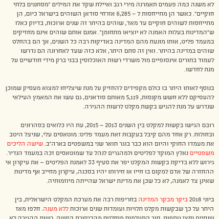
לא משנה כמה פעמים תאמרנה מירי רגב ואיילת שקד את המילים “מסתננים בלתי
חוקיים”. כאשר הן מתייחסות ל – 6,285 אזרחי סודאן השוהים בישראל כיום, הן
מתייחסות לשוהים חוקיים עד מאד, שוהים בהיתר זה שנים ארוכות, בדיוק כאלו
ש”המדינות בעלות האמנה לא יוציאו מתחומן”. אמנם אותם שוהים אינם מחזיקים
במעמד פליט, אותו מונעת מהם המדינה באדיקות רבה כל השנים, אך הם בהחלט
שוהים במדינה בהיתר. ואין זה סתם היתר, אלא כזה שעד לאחרונה הם נדרשו
לעמוד בתורים אינסופיים מול משרדי רשות האוכלוסין בבני ברק מידי חודשיים על
מנת לחדשו.
בנוסף לאותו היתר בו כולם מקפידים להחזיק על מנת שיצליחו למצוא מעסיק שמוכן
להעסיקם ללא חשש מקנסות, 5,119 מאותם סודאנים, גם עשו את המאמץ העילאי
שנדרש על מנת להגיש בקשת מקלט לרשות ההגירה.
רובם הגישו בקשות למקלט בין השנים 2013 – 2015, עת היו כלואים בסהרונים
ובחולות. רק אחד מהם קיבל בעקבות זאת מעמד פליט: מוטאסים עלי, שניצל היטב
את מעמדו החוקי והיום הוא כבר בוגר תואר שני במשפטים בארה”ב.
שישה הליכים
משפטיים
נאלץ המוקד לפליטים ולמהגרים לנהל עד שמוטאסים זכה במעמד הנדיר.
גירוש ללא בדיקת בקשות המקלט יפר את סעיף 33 לאמנת הפליטים – את עיקרון אי
ההחזרה של אדם למקום בו חייו או חירותו יהיו בסכנה, עיקרון מחייב אף מדינות
שאינן צד לאמנה, לא כל שכן את מדינת ישראל שהייתה מיוזמותיה.
ביוני 2018
ביקר מבקר המדינה
בחריפות רבה את מערכת המקלט הישראלית, בין
היתר על כך שבקשות מקלט תלויות ועומדות שנים ארוכות
ללא מענה
. חלפו מאז
שנתיים וחצי נוספות. תוך התעלמות מוחלטת מהביקורת הקשה, רשות ההגירה לא