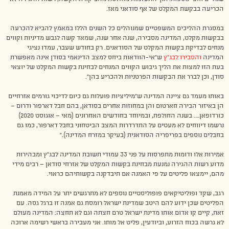
הכריעה בבקשת המקלט של אף סודאני מאז.
במסגרת ההליכים המשפטיים שמנוהלים כל השנים הללו במאמץ להביא להכרעה
בבקשות מקלט, המדינה מסבירה, שנה אחר שנה, שמאד קשה לגבש מדיניות וקווים
מנחים לבדיקת בקשות המקלט של הסודאנים. רק בחודש שעבר, עמדו נציגי
המדינה
והסבירו לבג”ץ
ש”אי-הוודאות ביחס למצב הדינאמי בסודן אינה מאפשרת
בעת הזו למצות את הליך גיבוש הקווים המנחים לבחינת בקשות המקלט של יוצאי
סודן, וכן לברר את הבקשות הפרטניות ולהכריע בהן”.
באותו מעמד גם ציינה המדינה ש”מיליציות פועלות גם כיום לדיכוי גורמים אזרחיים
הן באיזור הבירה חארטום והן במחוזות אחרים בסודאן, בהם חבל דארפור ודרום –
כורדופאן…. בשנה החולפת, ובמיוחד בחודשים האחרונים (מאי – אוגוסט 2020)
נרשמו דיווחים לא מעטים על התדרדרות המצב הביטחוני בחבל דארפור, כמו גם
בחבלים נוספים בפריפריה הסודאנית (בעיקר במזרח המדינה).”
אמירות אלו ודומות מתפרסות על פני 33 עמודי תשובת המדינה לבג”ץ ומבהירות
מדוע רשות ההגירה נמנעת מבחינת בקשות המקלט של אזרחי סודאן – רבים מידי
מהם, יימצאו פליטים על פי האמנה אם תיבדקנה בקשותיהם כראוי.
רגב, שקד ופוליטיקאים פופוליסטיים נוספים לא מתרגשים יתר על המידה מאמנת
הפליטים שכן ידוע להם היטב שמדינת ישראל רומסת גם אמנה זו ברגל גסה. עם
זאת, קיים קו אדום אותו מדינת ישראל טרם חצתה וגם לא תחצה: המדינה מעולם
לא גרשה בכוח הזרוע, וביודעין, פליט אל מותו. אני מעבירה בראשי רשימה ארוכה