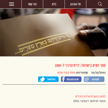
על הארגון
בלוג
צור קשר
סחר נשים בישראל: דו”ח עדכני ל-2001
20/12/2001
קטגוריות:
סחר בבני אדם
לחצו כאן להורדת הדו”ח
מועד פרסום: דצמבר 2001