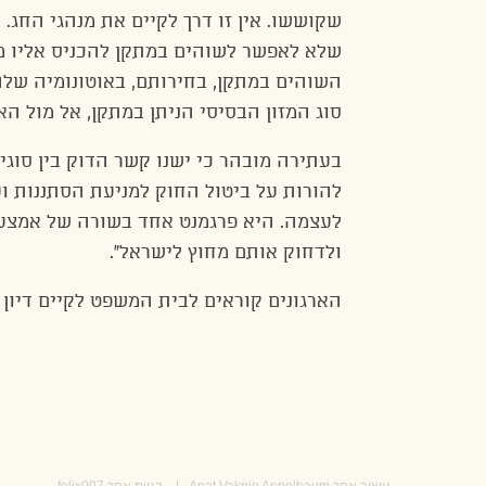
שקוששו. אין זו דרך לקיים את מנהגי החג.
שלא לאפשר לשוהים במתקן להכניס אליו מזו
השוהים במתקן, בחירותם, באוטונומיה של
סוג המזון הבסיסי הניתן במתקן, אל מול ה
בעתירה מובהר כי ישנו קשר הדוק בין סוג
להורות על ביטול החוק למניעת הסתננות וע
לעצמה. היא פרגמנט אחד בשורה של אמצעי
ולדחוק אותם מחוץ לישראל”.
הארגונים קוראים לבית המשפט לקיים דיון 
עיצוב אתר
Anat Vaknin Appelbaum
בניית אתר
felix007