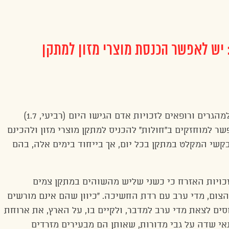
: יש לאפשר הכנסת מוצרי מזון למתקן
רים ורופאים לזכויות אדם הגישו היום (רביעי, 1.7)
שר למוחזקים ב”חולות” להכניס למתקן מוצרי מזון ולהכינם
מבקשי המקלט במתקן בכל יום, אך בייחוד בימים אלה, בהם
זכויות האזרח כי כשני שליש מהשוהים במתקן צמים
צום, מדי ערב עם רדת החשיכה. “כיוון שהם אינם מורשים
וסים לצאת מדי ערב למדבר, ולקיים בו, על הארץ, את ארוחת
י שדה על גבי מדורות, שאותן הם מבעירים מזרדים