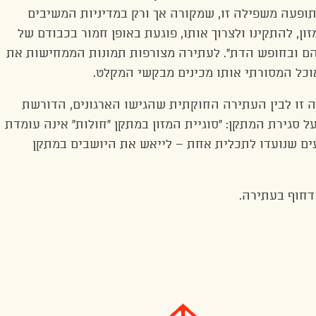
 תופעה משפילה זו, שמקורה אך ורק במדיניות המשיבים
ן, להתקינו ולצרוך אותו, פוגעת באופן חמור בכבודם של
הם ובחופש הדת”. לעתירה מצורפות תמונות הממחישות את
אוכל המסורתי אותו מכינים מבקשי המקלט.
יה זו לבין העתירה החוקתית שהגישו הארגונים, הדורשת
ל סגירת המתקן: “סוגיית המזון במתקן “חולות” אינה עומדת
ם שנועדו לתכלית אחת – לייאש את היושבים במתקן
דחוף בעתירה.