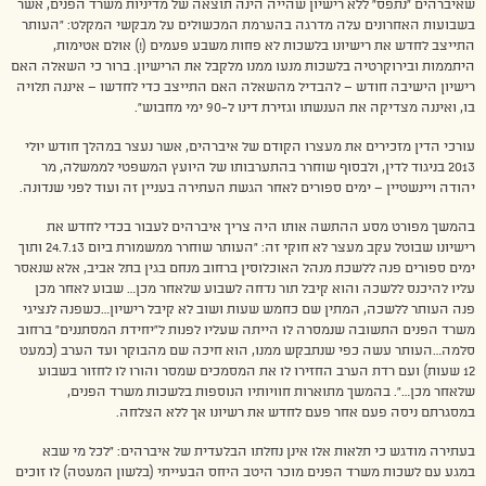
שאיברהים “נתפס” ללא רישיון שהייה הינה תוצאה של מדיניות משרד הפנים, אשר
בשבועות האחרונים עלה מדרגה בהערמת המכשולים על מבקשי המקלט: “העותר
התייצב לחדש את רישיונו בלשכות לא פחות משבע פעמים (!) אולם אטימות,
היתממות ובירוקרטיה בלשכות מנעו ממנו מלקבל את הרישיון. ברור כי השאלה האם
רישיון הישיבה חודש – להבדיל מהשאלה האם התייצב כדי לחדשו – איננה תלויה
בו, ואיננה מצדיקה את הענשתו וגזירת דינו ל-90 ימי מחבוש”.
עורכי הדין מזכירים את מעצרו הקודם של איברהים, אשר נעצר במהלך חודש יולי
2013 בניגוד לדין, ולבסוף שוחרר בהתערבותו של היועץ המשפטי לממשלה, מר
יהודה ויינשטיין – ימים ספורים לאחר הגשת העתירה בעניין זה ועוד לפני שנדונה.
בהמשך מפורט מסע ההתשה אותו היה צריך איברהים לעבור בכדי לחדש את
רישיונו שבוטל עקב מעצר לא חוקי זה: “העותר שוחרר ממשמורת ביום 24.7.13 ותוך
ימים ספורים פנה ללשכת מנהל האוכלוסין ברחוב מנחם בגין בתל אביב, אלא שנאסר
עליו להיכנס ללשכה והוא קיבל תור נדחה לשבוע שלאחר מכן… שבוע לאחר מכן
פנה העותר ללשכה, המתין שם כחמש שעות ושוב לא קיבל רישיון…כשפנה לנציגי
משרד הפנים התשובה שנמסרה לו הייתה שעליו לפנות ל”יחידת המסתננים” ברחוב
סלמה…העותר עשה כפי שנתבקש ממנו, הוא חיכה שם מהבוקר ועד הערב (כמעט
12 שעות) ועם רדת הערב החזירו לו את המסמכים שמסר והורו לו לחזור בשבוע
שלאחר מכן…”. בהמשך מתוארות חוויותיו הנוספות בלשכות משרד הפנים,
במסגרתם ניסה פעם אחר פעם לחדש את רשיונו אך ללא הצלחה.
בעתירה מודגש כי תלאות אלו אינן נחלתו הבלעדית של איברהים: “לכל מי שבא
במגע עם לשכות משרד הפנים מוכר היטב היחס הבעייתי (בלשון המעטה) לו זוכים