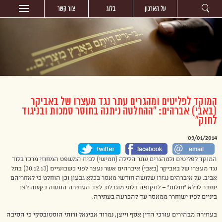
על הארגון
בלוג
צור קשר
המוקד לפליטים ומהגרים עתר נגד מעצרו של באביקר
(באבי) אברהים: “ההחלטה ניתנה בחוסר סמכות ובניגוד
לחוק”
09/01/2014
המוקד לפליטים ולמהגרים עתר הלילה (חמישי) לבית המשפט המחוזי מרכז בלוד
נגד מעצרו של באביקר (באבי) איברהים אשר נעצר לפני כשבועיים (30.12.13) בתל
אביב. על איברהים נגזרו שלושה חודשי מאסר בכלא גבעון וכן הוחלט כי לאחריהם
יועבר לכלא “חולות” – לתקופה בלתי מוגבלת. לצד העתירה הוגשה בקשה לצו
ביניים לפיו ישוחרר ממאסר עד להכרעה בעתירה.
בעתירה מבהירים עורכי הדין אסף וייצן, נמרוד אביגאל ורותי הוסטובסקי כי הסיבה