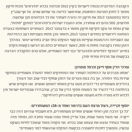
הקבוצה המדוברת נכנסה לישראל בקיץ 2012 ונכלאה בכלא “סהרונים” מכוח תיקון
מספר 3 לחוק למניעת הסתננות, שאיפשר כליאה עד שלוש שנים. על אף שבג”ץ
ביטל בספטמבר 2013 את תיקון זה והורה לשחרר את כל הכלואים תוך שלושה
חודשים, 500 מהם לא שוחררו, אלא הועברו ישירות מ”סהרונים” למתקן “חולות”,
שרק נפתח אז עקב חקיקת תיקון מספר 4 בדצמבר 2013. העותרים השתתפו בצעדת
המחאה לירושלים בחודש דצמבר 2013, ולאחר מכן פתחו בשביתת רעב כהזדהות
עם השביתה וההפגנות שקיימו מבקשי המקלט בתל אביב בחודש ינואר. במהלך
הזמן נותרו בקבוצה פחות מ-200, כאשר העותרים כולם גם הגישו בקשות מקלט
בסיוע “המוקד לפליטים ולמהגרים” כבר לפני כשנתיים, אולם טרם התקבלה הכרעה
בבקשות של מרבית אזרחי סודן.
עורכי הדין אסף וייצן וכרמל פומרנץ:
“אנחנו מברכים על ההחלטה לשחרר את המוחזקים לאחר למעלה משנתיים במתקני
שירות בתי הסוהר, אך בה בעת מצרים על הזמן שחלף לבלי שוב ועל הצורך
בהליכים משפטיים כדי להביא מעט צדק מאוחר לאותם אנשים. אנו מקווים שיש
בהחלטה כדי להעיד על הפנמת פסקי הדין של בג”ץ, שהבהירו שבמדינת ישראל אין
לכלוא ללא מטרה וללא משפט אנשים שלא ניתן להרחיקם”.
יוסוף זכרייה, ניצול מרצח העם בדרפור ואחד מ-138 המשוחררים:
“כל כך הרבה זמן ראיתי אנשים אחרים משתחררים, ולא חשבתי שהיום הזה כבר
ייקרה. אני מאוד מאוד שמח, אבל עדיין פוחד ממה שעוד מחכה לנו, ופוחד מזה
שאולי בעתיד נמצא את עצמנו שוב בכלא. אני מקווה מאוד שאוכל לחיות בשקט
עכשיו, וממשיך לחכות לתשובה בבקשת המקלט שהגשתי לפני כשנתיים”.