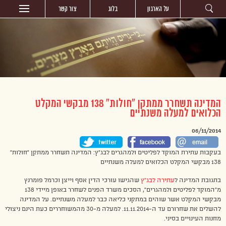
על הארגון
בלוג
צור קשר
המדינה תשחרר ממתקן “חולות” 138 מבקשי המקלט
הכלואים למעלה משנתיים
06/11/2014
בעקבות עתירת המוקד לפליטים ולמהגרים לבג”ץ: המדינה תשחרר ממתקן “חולות”
138 מבקשי המקלט הכלואים למעלה משנתיים
בתגובת המדינה ל
עתירה לבג”ץ
שהגישו עורכי הדין אסף וייצן וכרמל פומרנץ
מ”המוקד לפליטים ולמהגרים”, הסכים משרד הפנים לשחרר באופן מיידי 138
מבקשי המקלט אשר שוהים במתקני כליאה כבר למעלה משנתיים. על המדינה
להשלים את שחרורם עד ה-11.11.2014. למעלה מ-30 מהמשוחררים כעת הינם ניצולי
מחנות העינויים בסיני.