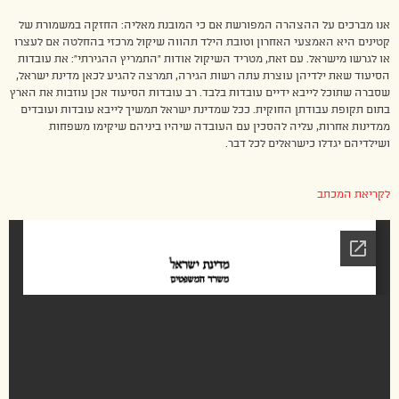
אנו מברכים על ההצהרה המפורשת אם כי המובנת מאליה: החזקה במשמורת של
קטינים היא האמצעי האחרון וטובת הילד תהווה שיקול מרכזי בהחלטה אם לעצרו
או לגרשו מישראל. עם זאת, מטריד השיקול אודות “התמריץ ההגירתי”: את עובדות
הסיעוד שאת ילדיהן עוצרת עתה רשות הגירה, תמרצה להגיע לכאן מדינת ישראל,
שסברה שתוכל לייבא ידיים עובדות בלבד. רב עובדות הסיעוד אכן עוזבות את הארץ
בתום תקופת עבודתן החוקית. ככל שמדינת ישראל תמשיך לייבא עובדות ועובדים
ממדינות אחרות, עליה להסכין עם העובדה שיהיו ביניהם שיקימו משפחות
ושילדיהם יגדלו כישראלים לכל דבר.
לקריאת המכתב