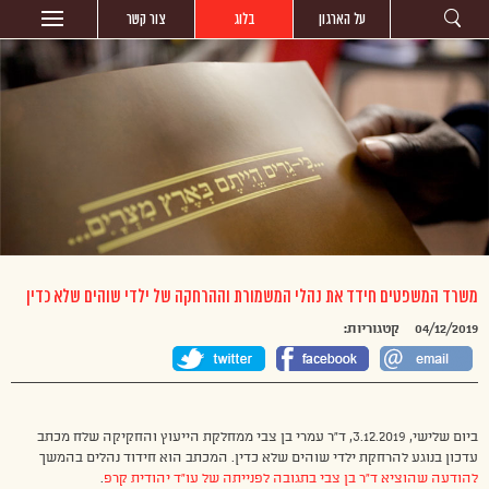
על הארגון
בלוג
צור קשר
משרד המשפטים חידד את נהלי המשמורת וההרחקה של ילדי שוהים שלא כדין
04/12/2019
קטגוריות:
ביום שלישי, 3.12.2019, ד”ר עמרי בן צבי ממחלקת הייעוץ והחקיקה שלח מכתב
עדכון בנוגע להרחקת ילדי שוהים שלא כדין. המכתב הוא חידוד נהלים בהמשך
להודעה שהוציא ד”ר בן צבי בתגובה לפנייתה של עו”ד יהודית קרפ
.