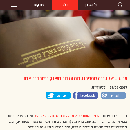
על הארגון
בלוג
צור קשר
מה שישראל שכחה להזכיר כשדורגה גבוה במאבק בסחר בבני אדם
29/06/2017
קטגוריות:
השבוע התפרסם
הדו”ח השנתי של מחלקת המדינה של ארה”ב
על המאבק בסחר
בבני אדם. ישראל דורגה שוב בדירוג 1 (הגבוה ביותר מבין ארבעה אפשריים). משרד
המשפטים כבר הוציא הודעה בנושא, ובה פירוט ההישגים השונים.