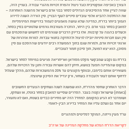
הצורך באכיפה אפקטיבית כנגד ניצול והפרת זכויות מהגרי עבודה. בעניין הזה,
שווה לציין אחד מהסיכונים הגדולים לסחר בבני אדם בישראל מהשנה האחרונה –
את ההחלטה להביא אלפי עובדים סיניים לענף הבניין. סין הורדה השנה לדירוג
הנמוך ביותר בדו”ח, כמדינה שלא עושה מאמצים לעמוד בדרישות המינימליות
למאבק בסחר בבני אדם. בין היתר, הוזכרה מעורבות גורמים שלטוניים בסין בסחר,
וכשלים בהגנה על קרבנות. אלו בדיוק הדברים שגורמים לנו לחשוש שהסכמים עם
סין ועם חברות סיניות יובילו לניצול ולהחזקה בתנאי עבדות. למרות אזהרות של
ארגוני זכויות אדם, ולמרות שגם בתוך הממשלה רבים יודעים שההסכם עם סין
מסוכן, הוא יצא לפועל, תוך סיכון חמור לעובדים.
בדו”ח גם נקבע שמבקשי מקלט מסודאן ואריתריאה פגיעים במיוחד לסחר בישראל.
במקום שהמדינה תפעל בנושא, תיתן להם אשרות עבודה ותגן על הזכויות שלהם,
משאירים אותם בלימבו, ובנוסף מקצצים עד 20% מהמשכורות שלהם, מהלך שעלול
לדחוף אותם לעוני ולעבודה בשחור, ורק יגדיל את הסיכון שינוצלו.
הדבר האחרון שחסר מהדו”ח, הוא שמשנה לשנה נשחקים הצעדים החשובים
(באמת!) שישראל נקטה בעבר. הסדרים שסייעו למאבק בסחר בוטלו, או נשחקו,
ושומדבר לא הגיע במקומם. למחדל הזה יש מחירים כבדים בשטח, ואם לא נתעורר,
יום אחד גם נשלם עליו את המחיר בדירוג הבין-לאומי.
עו”ד מעין נייזנה, המוקד לפליטים ולמהגרים
לקריאת הדו”ח המלא של מחלקת המדינה של ארה”ב