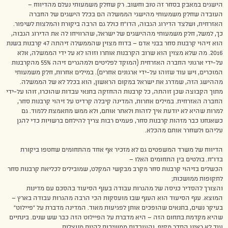
הישגים במאבק בסחר זה טוב וחשוב. רק שחלק משמעותי נעלם מהדיווח –
העובדה שחלק משמעותי מהישגי הממשלה הם בכלל הישגים של החברה
האזרחית, ושלצד הדירוג הגבוה, הדו”ח כולל גם הרבה ביקורת והמלצות לשיפור.
כך, למשל, חלק משמעותי מההישגים של ישראל, שהרוויחו לה את הדירוג הגבוה,
הוא זיהוי קרבנות סחר בבני אדם – בדוח מצוין שהממשלה זיהתה 47 קרבנות בשנת
2016. מה שלא מצוין הוא שרוב הקרבנות אותרו וזוהו לא על ידי הממשלה, אלא
על-ידי ארגוני החברה האזרחית (המוקד לפליטים ולמהגרים זיהה 55% מהקרבנות
המוכרים, ויש עוד שזוהו על-ידי ארגונים אחרים). במילים אחרות, חלק משמעותי
מההישג הזה, שמדרג את ישראל במקום הראשון, הוא בכלל לא של הממשלה.
מתוך הקבוצה שכן זוהתה, כל קרבנות ההחזקה בתנאי עבדות שהוכרו, זוהו על-ידי
החברה האזרחית. במילים אחרות, המדינה קיבלה קרדיט על זיהוי קרבנות סחר,
למרות שהיא לא יודעת איך לזהות ולאתר אותם, ולא ממש מתאמצת ללמוד. גם
כשאנחנו כבר מזהות קרבנות סחר, פעמים רבות צריך להילחם ברשויות כדי להגן
עליהם ולשחרר אותם מהכלא.
הדיווח של משרד המשפטים גם לא מזכיר אף אחד מהתחומים שחטפו ביקורת
בדו”ח. בולטים בין התחומים האלו –
הכשלים בזיהוי קרבנות סחר מקרב מבקשי המקלט, שמובילים לכליאת קרבנות סחר
לתקופות ממושכות;
והצורך להסדיר כניסה של מהגרות עבודה בענף הסיעוד בהסכם עם מדינות
המוצא. ענף הסיעוד הוא הענף שבו מועסקות הכי הרבה מהגרות עבודה בארץ –
בעיקר נשים, בתנאים שהופכים אותן לפגיעות מאוד. המדינה מדברת על “פיילוט”
שהיא מקדמת בתחום הזה – היא מדברת על הפיילוט הזה כבר שש שנים. בינתיים
עוד לא ראינו הסדר מקיף, והעובדות ממשיכות להיות מנוצלות.