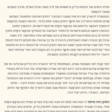
ועדת הפנים של הכנסת בדיון בראשותו של ח”כ משה ארבל מש”ס, סרבה בשבוע
שעבר לבקשת
הממשלה להאריך את הוראת השעה המכונה “החוק למניעת הסתננות” בשלוש
שנים נוספות והאריכה את תוקף החוק בשנה אחת בלבד. הוראת השעה מבקשת
להמשיך לאפשר כליאתם של מבקשי מקלט שייכנסו לישראל, להמשיך למנוע
הוצאת רכושם וכספם מישראל ולהחמיר הענישה על מעסיקי מבקשי מקלט מחוץ
לאיזורים בהם מותרת שהייתם ובזמנים בהם אשרתם אינה מחודשת. ח”כ משה
ארבל נזף בנציגי רשות האוכלוסין וההגירה על כך שהפרו את חובתם לדווח לכנסת
מידי חצי שנה אודות אופן יישום הוראות החוק והבהיר ש”הכנסת היא לא חותמת
גומי” וש”לבוא יומיים לפני שפג תוקף החוק זה לא מקובל ולא ראוי” במיוחד לאור
היעדר הדיווח והנתונים לקבלת החלטה מושכלת.
לפני קצת יותר משמונה שנים, השתתפתי בדיוני הוועדה הזו בדיוק שהכינה אז את
התיקונים שהארכתם נדונה היום לקריאה שנייה ושלישית. עוד מהדהדות באוזניי
מילותיה של עו”ד אביטל שטרנברג ממשרד המשפטים שאמרה שמדובר בהוראת
שעה זמנית, שבחלוף שנתיים “הכול ייפסק ואז אפשר יהיה להוציא את הכספים”.
אמרתי לה אז שבישראל אין דבר יותר קבוע מהוראת שעה זמנית והנה – חלפו
שמונה שנים במהלכם התבקשה הכנסת שוב ושוב להאריך את התוקף של החוק
המיותר, האכזרי, והלא יעיל הזה.
החוק הזה מיותר
כי מאז מאי 2016 לא חצה את גבול מצרים אפילו לא מבקש מקלט
אחד, עובדה שנציגי הממשלה התעלמו ממנה לחלוטין בדיון. אלפים עזבו במהלך
השנים את ישראל, רובם למדינות מערביות שמכבדות את זכויותיהם וזאת ללא קשר