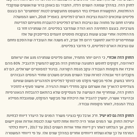
לחוק הזה. במהלך שמונה השנים הללו, התברר גם באופן ברור שהאנשים שמקבלי
ההחלטות, התקשורת ואפילו בתי המשפט מתעקשים לכנות “מסתננים” הם בעצם
פליטים שזכאים להגנת נציבות האו”ם לפליטים. באפריל 2018, ראש הממשלה
נתניהו חתם על מתווה עם נציבות האו”ם לפליטים להעברת מחציתם למדינות
מערביות. בעצם החתימה הוא הודה שמדובר בפליטים. זה שנתניהו חזר בו
מההחלטה אחרי שבע שעות בעקבות פוסטים זועמים בפייסבוק של אלו
שמתיימרים לדאוג לתושבי דרום תל אביב, לא משנה את העובדה שההסכם נחתם
עם נציבות האו”ם לפליטים, כי מדובר בפליטים.
החוק הזה אכזרי
, כי היום יותר מתמיד, אותם פליטים שנתניהו מנע את יציאתם
לאירופה, זקוקים לחופש התנועה שהחוק הזה מבקש להמשיך ולהגביל. 80% מהם
איבדו את מקומות העבודה עקב מגפת הקורונה. בניגוד למפוטרים ישראלים, הם לא
מקבלים דמי אבטלה למרות שכל השנים מנוכים משכרם אחוזי המסים הגבוהים
ביותר במשק. אלפי מבקשי מקלט פנו למוקד לפליטים ולמהגרים משום שאינם
מצליחים להאריך את אשרתם עקב מחדלי רשות ההגירה. אישור סעיף 4 לתזכיר
החוק הזה, שמחריף את הענישה על מעסיקים שלא בהתאם להגבלות הגאוגרפיות
ובהיעדר אשרה, ימשיך להגביל את היכולת של מבקשי המקלט, שמוגבלת ממילא
בגלל המגפה, לאתר מקומות עבודה.
החוק הזה גם לא יעיל
. ח”כ ארבל נזף בנציגי משרד הפנים על היעדר דיווח לבחינת
יעילות החוק. שר הפנים אמור היה לדווח אחת לחצי שנה לכנסת אודות אופן יישום
החוק, אך הצלחנו לאתר רק דיווח אחד אודות השנים 2013 עד 2017 , דיווח כוללני
המרמז על כך שלא נשלחו דיווחים אחרים במהלך שנים אלו. על פי דיווחי המשטרה