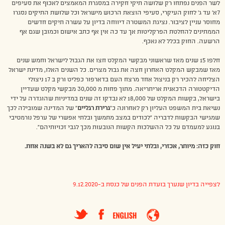
לשר הפנים נפתחו רק שלושה תיקי חקירה במסגרת המאמצים לאכוף את סעיפים
7א’ עד ג’ לחוק העיקרי, סעיפי הוצאת הרכוש מישראל וכל שלושת התיקים נסגרו
מחוסר עניין לציבור. נציגת המשטרה דיווחה בדיון על עשרה תיקים חדשים
הממתינים להחלטת הפרקליטות אך עד כה אין אף כתב אישום וכמובן שגם אף
הרשעה. החוק בכלל לא נאכף.
חלפו 15 שנים מאז שראשוני מבקשי המקלט חצו את הגבול לישראל וחמש שנים
מאז שמבקש המקלט האחרון חצה את גבול מצרים. כל השנים האלו, מדינת ישראל
הצליחה להכיר רק בניצול אחד מרצח העם בדארפור כפליט ורק ב 17 ניצולי
הדיקטטורה הדכאנית אריתריאה. מתוך פחות מ 30,000 מבקשי מקלט שעדיין
בישראל, בקשות המקלט של 18,000 לא נבדקו זה שנים במדיניות שהוגדרה על ידי
נשיאת בית המשפט העליון רק לאחרונה כ”
גרירת רגליים
” של המדינה שמובילה לכך
שמגישי הבקשות לדבריה “לכודים במצב מתמשך ובלתי אפשרי של ערפל נורמטיבי
בנוגע למעמדם על כל ההשלכות הקשות הנובעות מכך לגבי זכויותיהם”.
חוק כזה: מיותר, אכזרי, ובלתי יעיל אין שום סיבה להאריך גם לא בשנה אחת.
לצפייה בדיון שנערך בועדת הפנים של כנסת ב-9.12.2020