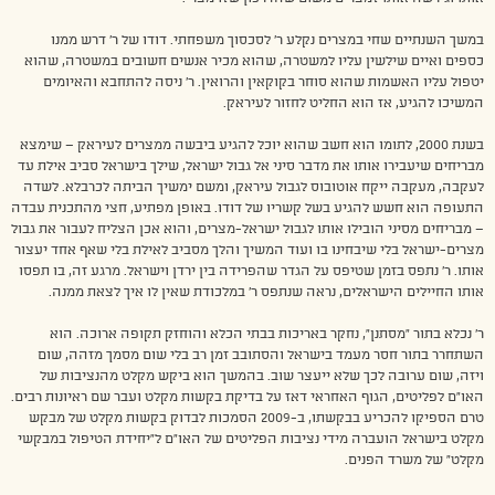
במשך השנתיים שחי במצרים נקלע ר’ לסכסוך משפחתי. דודו של ר’ דרש ממנו
כספים ואיים שילשין עליו למשטרה, שהוא מכיר אנשים חשובים במשטרה, שהוא
יטפול עליו האשמות שהוא סוחר בקוקאין והרואין. ר’ ניסה להתחבא והאיומים
המשיכו להגיע, אז הוא החליט לחזור לעיראק.
בשנת 2000, לתומו הוא חשב שהוא יוכל להגיע ביבשה ממצרים לעיראק – שימצא
מבריחים שיעבירו אותו את מדבר סיני אל גבול ישראל, שילך בישראל סביב אילת עד
לעקבה, מעקבה ייקח אוטובוס לגבול עיראק, ומשם ימשיך הביתה לכרבלא. לשדה
התעופה הוא חשש להגיע בשל קשריו של דודו. באופן מפתיע, חצי מהתכנית עבדה
– מבריחים מסיני הובילו אותו לגבול ישראל-מצרים, והוא אכן הצליח לעבור את גבול
מצרים-ישראל בלי שיבחינו בו ועוד המשיך והלך מסביב לאילת בלי שאף אחד יעצור
אותו. ר’ נתפס בזמן שטיפס על הגדר שהפרידה בין ירדן וישראל. מרגע זה, בו תפסו
אותו החיילים הישראלים, נראה שנתפס ר’ במלכודת שאין לו איך לצאת ממנה.
ר’ נכלא בתור “מסתנן”, נחקר באריכות בבתי הכלא והוחזק תקופה ארוכה. הוא
השתחרר בתור חסר מעמד בישראל והסתובב זמן רב בלי שום מסמך מזהה, שום
ויזה, שום ערובה לכך שלא ייעצר שוב. בהמשך הוא ביקש מקלט מהנציבות של
האו”ם לפליטים, הגוף האחראי דאז על בדיקת בקשות מקלט ועבר שם ראיונות רבים.
טרם הספיקו להכריע בבקשתו, ב-2009 הסמכות לבדוק בקשות מקלט של מבקש
מקלט בישראל הועברה מידי נציבות הפליטים של האו”ם ל”יחידת הטיפול במבקשי
מקלט” של משרד הפנים.