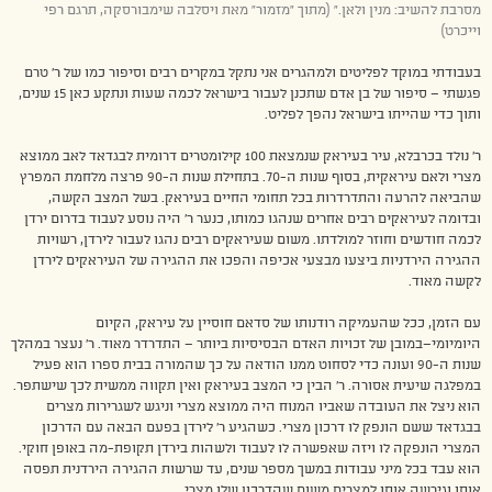
מסרבת להשיב: מנין ולאן.” (מתוך “מזמור” מאת ויסלבה שימבורסקה, תרגם רפי
וייכרט)
בעבודתי במוקד לפליטים ולמהגרים אני נתקל במקרים רבים וסיפור כמו של ר’ טרם
פגשתי – סיפור של בן אדם שתכנן לעבור בישראל לכמה שעות ונתקע כאן 15 שנים,
ותוך כדי שהייתו בישראל נהפך לפליט.
ר’ נולד בכרבלא, עיר בעיראק שנמצאת 100 קילומטרים דרומית לבגדאד לאב ממוצא
מצרי ולאם עיראקית, בסוף שנות ה-70. בתחילת שנות ה-90 פרצה מלחמת המפרץ
שהביאה להרעה והתדרדרות בכל תחומי החיים בעיראק. בשל המצב הקשה,
ובדומה לעיראקים רבים אחרים שנהגו כמותו, כנער ר’ היה נוסע לעבוד בדרום ירדן
לכמה חודשים וחוזר למולדתו. משום שעיראקים רבים נהגו לעבור לירדן, רשויות
ההגירה הירדניות ביצעו מבצעי אכיפה והפכו את ההגירה של העיראקים לירדן
לקשה מאוד.
עם הזמן, ככל שהעמיקה רודנותו של סדאם חוסיין על עיראק, הקיום
היומיומי–במובן של זכויות האדם הבסיסיות ביותר – התדרדר מאוד. ר’ נעצר במהלך
שנות ה-90 ועונה כדי לסחוט ממנו הודאה על כך שהמורה בבית ספרו הוא פעיל
במפלגה שיעית אסורה. ר’ הבין כי המצב בעיראק ואין תקווה ממשית לכך שישתפר.
הוא ניצל את העובדה שאביו המנוח היה ממוצא מצרי וניגש לשגרירות מצרים
בבגדאד ששם הונפק לו דרכון מצרי. כשהגיע ר’ לירדן בפעם הבאה עם הדרכון
המצרי הונפקה לו ויזה שאפשרה לו לעבוד ולשהות בירדן תקופת-מה באופן חוקי.
הוא עבד בכל מיני עבודות במשך מספר שנים, עד שרשות ההגירה הירדנית תפסה
אותו וגירשה אותו למצרים משום שהדרכון שלו מצרי.