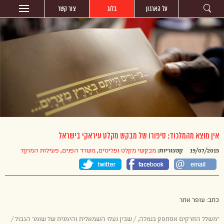
על הארגון
בלוג
צור קשר
אין מוצא מהמלכוד: סיפורו של מבקש מקלט עיראקי בישראל
19/07/2015
קטגוריות:
מבקשי מקלט ופליטים
,
משרד הפנים
,
פעילות המוקד
כתב: עופר אתר
“משלל החרקים אסתפק בנמלה, / שבין נעלו השמאלית והימנית של שומר הגבול /