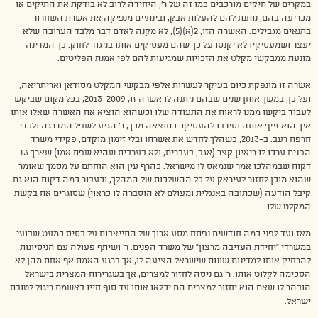
במקרים של תיקים מורכבים כמו זה של ר’, היחידה לרוב לא בודקת את התיקים או
מכריעה בהם, נותנת להם להעלות אבק, ובינתיים מנפיקה את אשרת השחרור
בתנאים מגבילים. האשרה הזו, 2(א)(5), לא מקנה לאדם דבר מלבד הערובה שלא
יעצר ושמעסיקיו לא יקנסו על כך שהם מעסיקים אותו בניגוד לחוק. כך המדינה
מונעת ממבקשי מקלט את הזכויות שמגיעות להם לפי אמנת הפליטים.
אשרה זו מונפקת כיום בעיקר לעשרות אלפי מבקשי המקלט מסודאן ואריתריאה,
ועל כן, במשך אותן שנים שבהם ניתנה לו אשרה זו, 2013-2009, בכל מקום שביקש
לעבוד ביקשו ממנו לראות את התעודה שלו וכשהוא הוציא את האשרה שאלו אותו
איך הוא זייף אותה וסירבו להעסיקו. כתוצאה מכך, ר’ הגיע לשפל המדרגה ולכדי
חרפת רעב. ב-2013, כשהלך לחדש את אשרתו ובלי זימון מוקדם, פקידי משרד
הפנים ערכו לו ריאיון קצר (אגב, בעברית, ולא בערבית שהיא שפת אמו) שארך 13
דקות שבמהלכו אמר שנמאס לו מישראל. כהרף עין הוא הוחתם על מסמך שאומר
שהוא מוכן לחזור לעיראק על כל ההשלכות של המהלך, וכעבור כמה דקות הוא גם
קיבל הודעה (שכתובה באנגלית ומעולם לא הוסברה לו כראוי) שסוגרים את בקשת
המקלט שלו.
מאז ועד לפני כמה חודשים נפתח מסע ארוך של התייצבות על בסיס כמעט שבועי
במשרדי “יחידת העזיבה מרצון” של משרד הפנים. ר’ ושיתף פעולה עם הניסיונות
להרחיק אותו למדינות שונות שישראל הציעה לו, אך ברגע האמת אף אחת מהן לא
הסכימה לקלוט אותו. ר’ גם ניסה לחזור למצרים, אך בשגרירות המצרית בישראל
הובהר לו שאם הוא יחזור למצרים הם יכלאו אותו עד סוף חייו באשמת ריגול לטובת
ישראל.