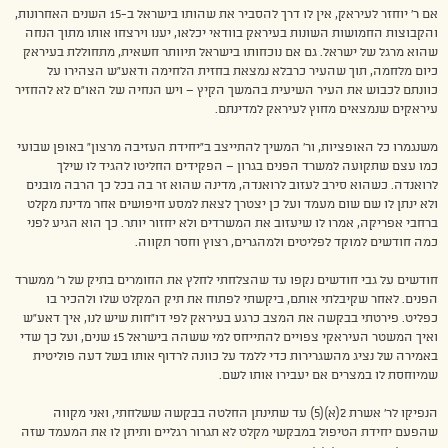
אם ר’ יוחזר לעיראק, אין לו דרך להסביר את שהותו בישראל ב-15 השנים האחרונות,
והקבוצות החמושות השונות בעיראק בוודאי יכלאו, יענו וירצחו אותו מתוך הנחה
שהוא מרגל של ישראל. גם אם נוכחותו בישראל תיוותר חשאית, מתחוללת בעיראק
כיום מלחמה, תוך שהעיר כרבלא נמצאת בחזית הלחימה ודאע”ש הצהירו על
כוונתם לכבוש את העיר השיעית בהמשך הקיץ – ויש הנחיה של האו”ם לא להחזיר
עיראקים שנמצאים מחוץ לעיראק למדינתם.
משנגמרו כל האופציות, ור’ המשיך להתייצב ב”יחידת העזיבה מרצון” באופן שבועי
כמו עצם שתקועה למשרד הפנים בגרון – הפקידים החליטו להגיד לו שילך
לרואנדה. כשהוא סירב לעזוב לרואנדה, מדינה שהוא זר בה בכל כך הרבה מובנים
ולא ינתן לו שם שום מעמד ועל כן יצטרך לצאת למסע חיפושים אחר מדינת מקלט
ברחבי אפריקה, אמרו לו שיעזוב את המשרדים ולא יחזור יותר. כך הוא הגיע לפני
כמה חודשים למוקד לפליטים ולמהגרים, רצוץ וחסר תקווה.
חודשים על גבי חודשים נקפו עד שהצלחתי לחלץ את החומרים בתיק של ר’ ממשרד
הפנים. לאחר שקיבלתי אותם, ביקשתי לפתוח את תיק המקלט שלו ולהכיר בו
כפליט. פירטתי בבקשה את המצב כרגע בעיראק לפי דו”חות שיש לנו, איך דאע”ש
ואיך המשטר העיראקי צפויים להתייחס למי ששהה בישראל 15 שנים, ועל כך שדי
באמירה של נציג מהשגרירות כדי ללמד על כוונה לרדוף אותו בשל דעה פוליטית
שמיוחסת לו במצרים אם יעבירו אותו לשם.
הנפיקו לר’ אשרת 2(א)(5) עד שתינתן החלטה בבקשה ששלחתי, ואני מקווה
שהפעם יחידת הטיפול במבקשי מקלט לא תגרור רגליים ותיתן לו את המעמד שזה