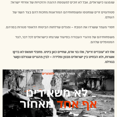
שנפגעו כישראלים, אבל לא זוכים למעטפת ההגנה והזכויות של אזרחי ישראל:
סטודנטים זרים שנחטפו ומשפחותיהם המודאגות מחכות להם בצד השני של
העולם.
חסרי מעמד ששרדו את הטבח – ומגלים שדלתות הביטוח הלאומי סגורות בפניהם.
משפחותיהם של מהגרי העבודה בסיעוד שנרצחו כישראלים לכל דבר, לצד
המטופלים שלהם.
אלו לא “עובדים זרים”, אלו בני אדם, שחיים כאן בינינו. מחבלי חמאס לא בדקו
אשרות, ולא הבחינו בין ישראלים מבטן ומלידה – לבין מהגרים שגורלם נקשר
בגורלנו.