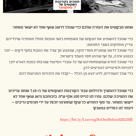
אנחנו מבקשים את העזרה שלכם כדי שנוכל לדאוג שאף אחד לא ישאר מאחור
:
כדי שנוכל להשמיע את זעקתם של משפחות ג’ושי מנפאל ומולל מטנזניה שילדיהם
עדיין מוחזקים בשבי החמאס;
כדי שנוכל לדאוג שסוג’ית מסרי לנקה, שנפצע אך שרד את הטבח בחוף זיקים – יוכר
כנפגע איבה, על אף שהוא חסר מעמד בישראל;
כדי שנוכל לוודא שמשפחותיהם של כל עובדי הסיעוד שנרצחו בטבח הנורא יזכו
לזכויות ולפיצויים המגיעים להן;
כדי שכל השורדים, ללא יוצא מן הכלל – יקבלו את הזכויות המגיעות להם.
כדי שנוכל להמשיך ולהילחם עבור הקורבנות השקופים של ה-7.10 אנחנו צריכים
את התמיכה שלכם. עזרו לנו לגייס 100 אלף ש”ח. בזכותכם נדאג שאף אחד לא
יישאר מאחור. עד סוף החודש כל שקל שתתרמו יוכפל על ידי תורמים נדיבים –
ויעזור לנו כפליים במאבק!
https://bit.ly/LeavingNoOneBehind2023HE