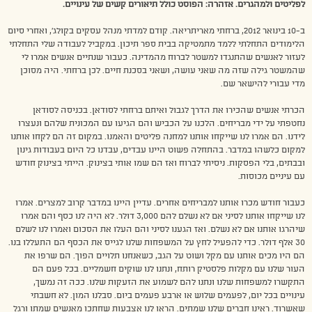
לפליטים ולמהגרים. אזהרה: הפוסט כולל תיאורים קשים של עינויים.
ב-10 בינואר 2012, ברחתי מאריתריאה. קודם למדתי מנהל עסקים בקולג’, ואחרי סיום
הלימודים התחלתי ללמד מתמטיקה בבית ספר תיכון. במקביל לעבודה שלי התחלתי
לעזור לאנשים שהתנגדו למשטר לברוח מהמדינה. כעבור שנתיים אנשים אמרו לי
שהמשטר גילה שזה מה שאני עושה, ושאני בסכנת חיים. לכן ברחתי. היה מסוכן
מדי עבורי להישאר שם.
הכרתי אנשים שהכירו את הדרך לגבול ואיתם ברחתי לסודאן. בכניסה לסודאן
נחטפתי על ידי מבריחים. הלכנו על הכביש והם הגיעו עם המכונית שלהם ונעצרו
לידנו. הם אמרו לנו שייקחו אותנו למחנה פליטים והאמנו. במקום זה הם לקחו אותנו
למקום כלשהו במדבר. בהתחלה פשוט היינו עבדים, עבדנו כל היום בעבודות גינון
ובבתים, בלי הפסקות. ניסיתי לברוח ואז הם שמו אותי בצינוק. הייתי בצינוק חודש
עם עיניים מכוסות.
כעבור חודש מכרו אותנו למבריחים אחרים. עדיין היינו במדבר קרוב למצרים. אמרו
לנו שייקחו אותנו לסיני אם לא נשלם להם 3,000 דולר. לא היה לנו כסף והם אמרו
שיהרגו אותנו אם לא נשלם. ואז הגענו לסיני והם העלו את הסכום ואמרו לנו לשלם
30 אלף דולר. כדי להפעיל לחץ על המשפחות שלנו לגייס את הכסף הם התעללו בנו.
הם היו מכים אותנו עם מקל ושוט על הגב, כשאנחנו תלויים הפוך. הם שרפו את
העור שלנו עם מקלות פלסטיק רותח, ונתנו לנו שוקים חשמליים. בכל פעם הם
התקשרו למשפחות שלנו ונתנו להם לשמוע את הזעקות שלנו. ככה זה נמשך,
עינויים בכל יום, לפעמים שלוש או ארבע פעמים ביום. סבלנו המון. לא חשבתי
שאשרוד. ראינו חברים שלנו שמתים. הראו לנו אצבעות שחתכו מאנשים שמתו ורגל