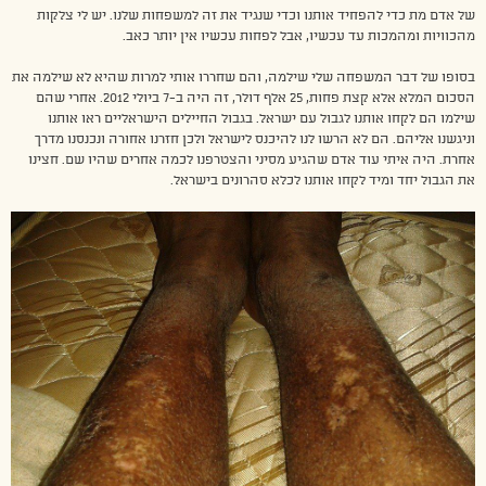
של אדם מת כדי להפחיד אותנו וכדי שנגיד את זה למשפחות שלנו. יש לי צלקות
מהכוויות ומהמכות עד עכשיו, אבל לפחות עכשיו אין יותר כאב.
בסופו של דבר המשפחה שלי שילמה, והם שחררו אותי למרות שהיא לא שילמה את
הסכום המלא אלא קצת פחות, 25 אלף דולר, זה היה ב-7 ביולי 2012. אחרי שהם
שילמו הם לקחו אותנו לגבול עם ישראל. בגבול החיילים הישראליים ראו אותנו
וניגשנו אליהם. הם לא הרשו לנו להיכנס לישראל ולכן חזרנו אחורה ונכנסנו מדרך
אחרת. היה איתי עוד אדם שהגיע מסיני והצטרפנו לכמה אחרים שהיו שם. חצינו
את הגבול יחד ומיד לקחו אותנו לכלא סהרונים בישראל.