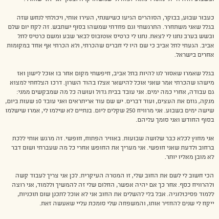
כעבור שבוע, בבוקר, הסוהרים הגיעו כשישנתי, העירו אותי, ויכולתי לנחש שזה
בגלל שאני משתחרר. התרגשתי וגם פחדתי שמשהו בסוף ישתבש. זה לקח יום שלם
ובשש בערב נתנו לי לצאת. נתנו לי כרטיס אוטובוס לבאר שבע ומשם כרטיס לתל
אביב. הגעתי לתל אביב כי שם היו לי חברים שהכרתי, ולא הכרתי אף אחד במקומות
אחרים בישראל.
בגלל שאמרו שאסור לנו להיות בתל אביב, חיפשתי מקום אחר בו אוכל לישון ואז
מישהו שהכרתי אמר שאני אוכל להישאר אצלו בהוד השרון. דרכו הצלחתי למצוא
גם עבודה, אחרי כמה ימים. אני עובד בבית גדול ועושה כל מה שמבקשים ממני:
מנקה, גוזם את העצים, ועוד דברים. יש שם עוד אריתראים ואני עובד 10 שעות ביום,
שישה ימים בשבוע. אני מרוויח 250 שקלים ליום. בנתיים לא שילמו לי, אמרו שישלמו
בסוף החודש ואני סומך עליהם.
אני מחוץ לכלא כבר שלושה שבועות. באוויר הפתוח, חופשי. זה מרגש אותי ללכת
ברחוב ולדעת שאני חופשי. אני מעריך את החופש אחרי כל מה שעברתי ושום דבר
לא מובן מאליו יותר.
הכי חשוב לי לשם את החוב שלי, זו המטרה העיקרית. לכן אני צריך לעבוד קשה
ולהרוויח כסף. אחר כך אם יהיה אפשר, החלום שלי זה להמשיך וללמוד, אני רוצה
ללמוד פסיכולוגיה. אבל בלי להשלים את החוב אני לא אוכל לתכנן שום תוכניות,
ייקח לי שנים להחזיר אותו, והמשפחה שלי סומכת עליי שאעשה זאת.