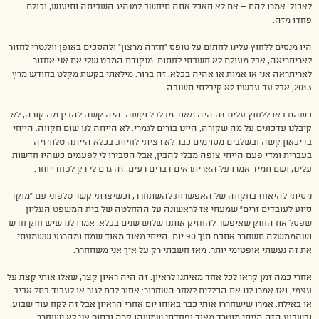
לאכול. אמרו להם – אם לא תאכל אתה תיחשב למנהיג השביתה ותיענש, וכולם
פחדו מזה.
היו מנסים ללחוץ עלינו לחתום על טופס “חזרה מרצון” ולהסכים באופן וולנטרי לחזור
לאריתריאה, אבל מעולם לא חשבתי לחתום. מנקודת המבט שלי אם אני אחזור
לאריתראה אני או אמות או אהיה בכלא, זה ברור. מילאתי בקשת מקלט בחודש מרץ
2013, אבל עד עכשיו לא קיבלתי תשובה.
כשהם באו ללחוץ עלינו זה היה מאוד מבלבל וקשה. היה קשה להבין מה קורה, לא
קיבלנו עדכונים על מה שקורה, היינו בורים לגמרי. לא הייתה לנו שום תקווה. הייתי
בדיכאון קשה ובשלבים מסוימים כבר לא רציתי לחיות. בכלא הייתה טלוויזיה
בעברית ומדי פעם הייתי צופה מבלי להבין, אבל הסבירו לי לפעמים כשהיו חדשות
עלינו, ושם תמיד אמרו על האריתראים דברים רעים. זה גרם לי רק לפחד יותר.
ניסיתי להיאחז בתקווה של האפשרות להשתחרר, וכשיצרתי קשר טלפוני עם “מוקד
סיוע לעובדים זרים” שמעתי אז לראשונה על ההחלטה של בית המשפט העליון
שפסל את החוק שאיפשר להחזיק אותנו שלוש שנים בכלא. אמרו לנו שיש חוק חדש
ושהממשלה תשחרר אתכם תוך 90 יום. הייתי מאוד מאוד שמח ומהרגע ששמעתי
את זה נעשתי אופטימי יותר. מאז חשבתי רק על איך אני משתחרר.
אחרי כמה זמן קראו לכל אחד מאיתנו לראיון. זה היה ראיון קצר, שאלו אותי קצת על
עצמי, ואז אמרו לנו את הכללים לאחר השחרור: אסור לכם לגור או לעבוד בתל אביב
או באילת. אמרו שישחררו אותי כבר באותו יום אחרי הראיון אבל זה לקח עוד שבוע,
ובשבוע הזה הייתי מוטרד מאוד ופחדתי שמשהו קרה ובסוף אני לא ישוחרר.