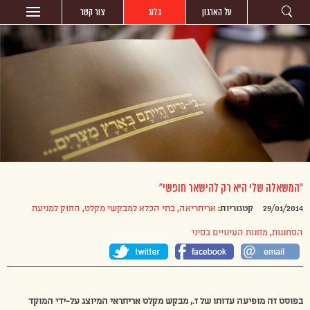
על הארגון
בלוג
צור קשר
“המשאלה שלי היא רק להישאר חופשי”
29/01/2014
קטגוריות:
אריתריאה
,
בתי הכלא למבקשי מקלט
,
החוק למניעת
הסתננות
,
מחנות העינויים בסיני
בפוסט זה מופיעה עדותו של ז., מבקש מקלט אריתראי המיוצג על-ידי המוקד