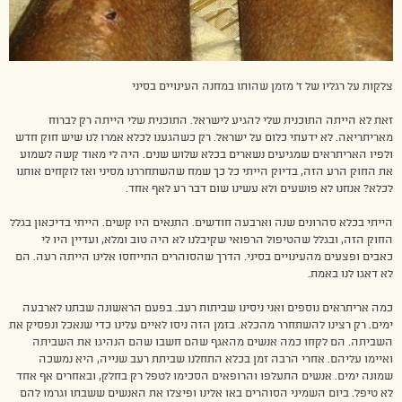
צלקות על רגליו של ז’ מזמן שהותו במחנה העינויים בסיני
זאת לא הייתה התוכנית שלי להגיע לישראל. התוכנית שלי הייתה רק לברוח
מאריתריאה. לא ידעתי כלום על ישראל. רק כשהגענו לכלא אמרו לנו שיש חוק חדש
ולפיו האריתראים שמגיעים נשארים בכלא שלוש שנים. היה לי מאוד קשה לשמוע
את החוק הרע הזה, בדיוק הייתי כל כך שמח שהשתחררנו מסיני ואז לוקחים אותנו
לכלא? אנחנו לא פושעים ולא עשינו שום דבר רע לאף אחד.
הייתי בכלא סהרונים שנה וארבעה חודשים. התנאים היו קשים. הייתי בדיכאון בגלל
החוק הזה, ובגלל שהטיפול הרפואי שקיבלנו לא היה טוב ומלא, ועדיין היו לי
כאבים ופצעים מהעינויים בסיני. הדרך שהסוהרים התייחסו אלינו הייתה רעה. הם
לא דאגו לנו באמת.
כמה אריתראים נוספים ואני ניסינו שביתות רעב. בפעם הראשונה שבתנו לארבעה
ימים. רק רצינו להשתחרר מהכלא. בזמן הזה ניסו לאיים עלינו כדי שנאכל ונפסיק את
השביתה. הם לקחו כמה אנשים מהאגף שהם חשבו שהם הנהיגו את השביתה
ואיימו עליהם. אחרי הרבה זמן בכלא התחלנו שביתת רעב שנייה, היא נמשכה
שמונה ימים. אנשים התעלפו והרופאים הסכימו לטפל רק בחלק, ובאחרים אף אחד
לא טיפל. ביום השמיני הסוהרים באו אלינו ופיצלו את האנשים ששבתו וגרמו להם